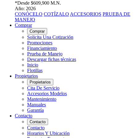
*Desde
$609,900 M.N.
Año: 2026
CONÓCELO
COTÍZALO
ACCESORIOS
PRUEBA DE
MANEJO
Comprar
Comprar
Solicita Una Cotización
Promociones
Financiamiento
Prueba de Manejo
Descargar fichas técnicas
Inicio
Flotillas
Propietarios
Propietarios
Cita De Servicio
Accesorios Modelos
Mantenimiento
Manuales
Garantía
Contacto
Contacto
Contacto
Horarios Y Ubicación