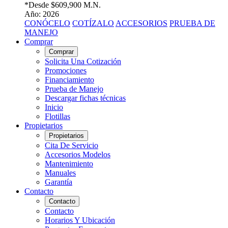
*Desde
$609,900 M.N.
Año: 2026
CONÓCELO
COTÍZALO
ACCESORIOS
PRUEBA DE
MANEJO
Comprar
Comprar
Solicita Una Cotización
Promociones
Financiamiento
Prueba de Manejo
Descargar fichas técnicas
Inicio
Flotillas
Propietarios
Propietarios
Cita De Servicio
Accesorios Modelos
Mantenimiento
Manuales
Garantía
Contacto
Contacto
Contacto
Horarios Y Ubicación