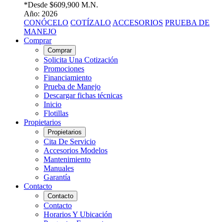
*Desde
$609,900 M.N.
Año: 2026
CONÓCELO
COTÍZALO
ACCESORIOS
PRUEBA DE
MANEJO
Comprar
Comprar
Solicita Una Cotización
Promociones
Financiamiento
Prueba de Manejo
Descargar fichas técnicas
Inicio
Flotillas
Propietarios
Propietarios
Cita De Servicio
Accesorios Modelos
Mantenimiento
Manuales
Garantía
Contacto
Contacto
Contacto
Horarios Y Ubicación