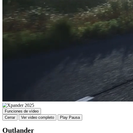
Funciones de vídeo
Cerrar
Ver video completo
Play
Pausa
Outlander