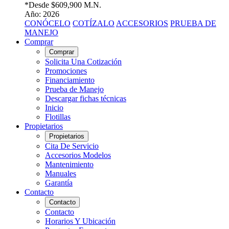
*Desde
$609,900 M.N.
Año: 2026
CONÓCELO
COTÍZALO
ACCESORIOS
PRUEBA DE
MANEJO
Comprar
Comprar
Solicita Una Cotización
Promociones
Financiamiento
Prueba de Manejo
Descargar fichas técnicas
Inicio
Flotillas
Propietarios
Propietarios
Cita De Servicio
Accesorios Modelos
Mantenimiento
Manuales
Garantía
Contacto
Contacto
Contacto
Horarios Y Ubicación