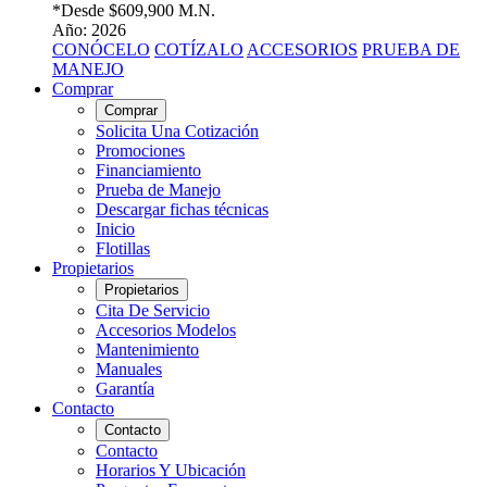
*Desde
$609,900 M.N.
Año: 2026
CONÓCELO
COTÍZALO
ACCESORIOS
PRUEBA DE
MANEJO
Comprar
Comprar
Solicita Una Cotización
Promociones
Financiamiento
Prueba de Manejo
Descargar fichas técnicas
Inicio
Flotillas
Propietarios
Propietarios
Cita De Servicio
Accesorios Modelos
Mantenimiento
Manuales
Garantía
Contacto
Contacto
Contacto
Horarios Y Ubicación