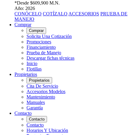
*Desde
$609,900 M.N.
Año: 2026
CONÓCELO
COTÍZALO
ACCESORIOS
PRUEBA DE
MANEJO
Comprar
Comprar
Solicita Una Cotización
Promociones
Financiamiento
Prueba de Manejo
Descargar fichas técnicas
Inicio
Flotillas
Propietarios
Propietarios
Cita De Servicio
Accesorios Modelos
Mantenimiento
Manuales
Garantía
Contacto
Contacto
Contacto
Horarios Y Ubicación