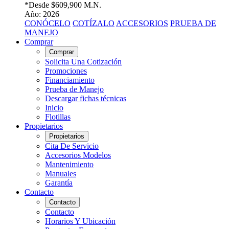
*Desde
$609,900 M.N.
Año: 2026
CONÓCELO
COTÍZALO
ACCESORIOS
PRUEBA DE
MANEJO
Comprar
Comprar
Solicita Una Cotización
Promociones
Financiamiento
Prueba de Manejo
Descargar fichas técnicas
Inicio
Flotillas
Propietarios
Propietarios
Cita De Servicio
Accesorios Modelos
Mantenimiento
Manuales
Garantía
Contacto
Contacto
Contacto
Horarios Y Ubicación