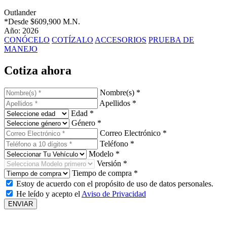
Outlander
*Desde
$609,900 M.N.
Año: 2026
CONÓCELO
COTÍZALO
ACCESORIOS
PRUEBA DE
MANEJO
Cotiza ahora
Nombre(s) *
Apellidos *
Edad *
Género *
Correo Electrónico *
Teléfono *
Modelo *
Versión *
Tiempo de compra *
Estoy de acuerdo con el propósito de uso de datos personales.
He leído y acepto el
Aviso de Privacidad