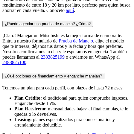
rendimiento de entre 18 y 20 km por litro, perfecto para quien busca
ahorrar en cada vuelta. Conócelo
aquí
.
¿Puedo agendar una prueba de manejo? ¿Cómo?
¡Claro! Manejar un Mitsubishi es la mejor forma de enamorarte.
Entra a nuestro formulario de
Prueba de Manejo
, elige el modelo
que te interesa, déjanos tus datos y la fecha y hora que prefieras.
Nosotros confirmamos tu cita y te esperamos en agencia. También
puedes llamarnos al
2383825199
o enviarnos un WhatsApp al
2383825100
.
¿Qué opciones de financiamiento y enganche manejan?
Tenemos un plan para cada perfil, con plazos de hasta 72 meses:
Plan Crédito:
el tradicional para quien comprueba ingresos.
Enganche desde 15%.
Plan Reestreno:
mensualidades bajas; al final cambias, te lo
quedas o lo devuelves.
Leasing:
planes especializados para concesionarios y
arrendamiento deducible.