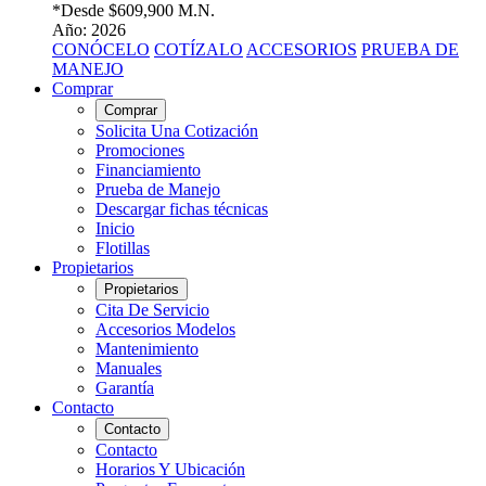
*Desde
$609,900 M.N.
Año: 2026
CONÓCELO
COTÍZALO
ACCESORIOS
PRUEBA DE
MANEJO
Comprar
Comprar
Solicita Una Cotización
Promociones
Financiamiento
Prueba de Manejo
Descargar fichas técnicas
Inicio
Flotillas
Propietarios
Propietarios
Cita De Servicio
Accesorios Modelos
Mantenimiento
Manuales
Garantía
Contacto
Contacto
Contacto
Horarios Y Ubicación